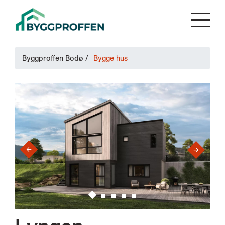
Byggproffen Bodø
/
Bygge hus
›
‹