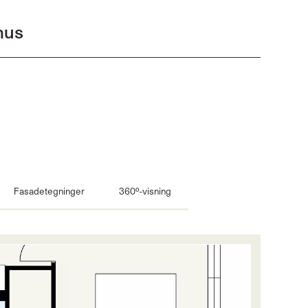
 hus
Fasadetegninger
360º-visning