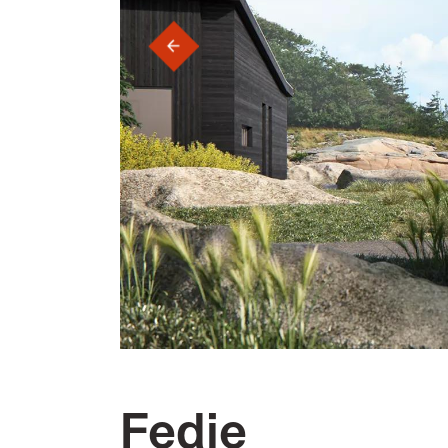
‹
Fedje