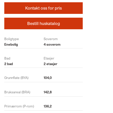
Kontakt oss for pris
Bestill huskatalog
Boligtype
Soverom
Enebolig
4 soverom
Bad
Etasjer
2 bad
2 etasjer
Grunnflate (BYA)
104,0
Bruksareal (BRA)
142,8
Primærrom (P-rom)
136,2